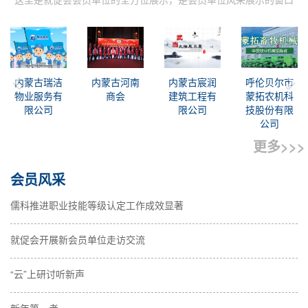
Previous
Ne
包头市瑞洁
内蒙古文远
包头市锦联
内蒙古正伟
职业培训学
职业培训学
运输有限公
消防科技有
校
校
司
限公司
更多>>>
会员风采
儒科推进职业技能等级认定工作成效显著
就促会开展新会员单位走访交流
“云”上研讨听新声
新年第一考
更多>>>