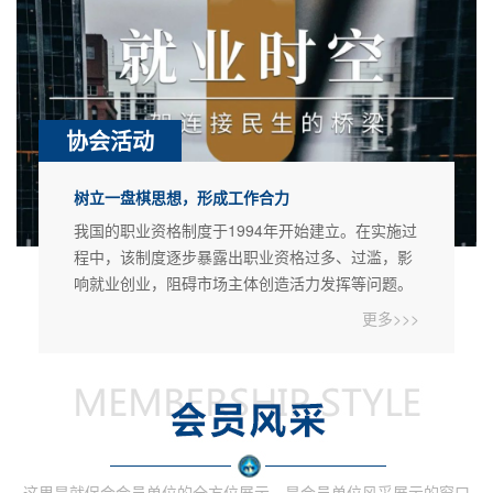
条件，履行了备案程序。2022年按照自治区人力资源
和社会保障厅
协会活动
树立一盘棋思想，形成工作合力
我国的职业资格制度于1994年开始建立。在实施过
程中，该制度逐步暴露出职业资格过多、过滥，影
响就业创业，阻碍市场主体创造活力发挥等问题。
因此，2013年以来，我国逐步推行职业资格制度改
更多>>>
革。
这里是就促会会员单位的全方位展示，是会员单位风采展示的窗口